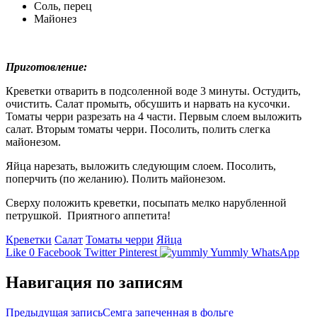
Соль, перец
Майонез
Приготовление:
Креветки отварить в подсоленной воде 3 минуты. Остудить,
очистить. Салат промыть, обсушить и нарвать на кусочки.
Томаты черри разрезать на 4 части. Первым слоем выложить
салат. Вторым томаты черри. Посолить, полить слегка
майонезом.
Яйца нарезать, выложить следующим слоем. Посолить,
поперчить (по желанию). Полить майонезом.
Сверху положить креветки, посыпать мелко нарубленной
петрушкой.
Приятного аппетита!
Креветки
Салат
Томаты черри
Яйца
Like
0
Facebook
Twitter
Pinterest
Yummly
WhatsApp
Навигация по записям
Предыдущая запись
Семга запеченная в фольге