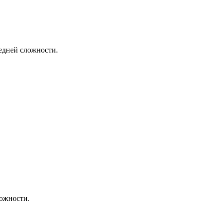
редней сложности.
ложности.