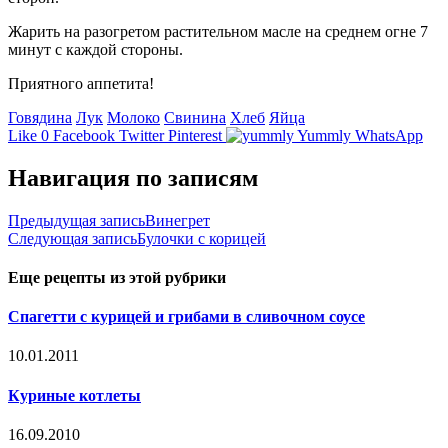
Жарить на разогретом растительном масле на среднем огне 7
минут с каждой стороны.
Приятного аппетита!
Говядина
Лук
Молоко
Свинина
Хлеб
Яйца
Like
0
Facebook
Twitter
Pinterest
Yummly
WhatsApp
Навигация по записям
Предыдущая запись
Винегрет
Следующая запись
Булочки с корицей
Еще рецепты из этой рубрики
Спагетти с курицей и грибами в сливочном соусе
10.01.2011
Куриные котлеты
16.09.2010