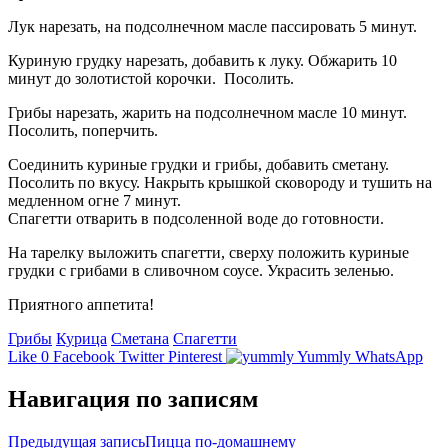
Лук нарезать, на подсолнечном масле пассировать 5 минут.
Куриную грудку нарезать, добавить к луку. Обжарить 10
минут до золотистой корочки. Посолить.
Грибы нарезать, жарить на подсолнечном масле 10 минут.
Посолить, поперчить.
Соединить куриные грудки и грибы, добавить сметану.
Посолить по вкусу. Накрыть крышкой сковороду и тушить на
медленном огне 7 минут.
Спагетти отварить в подсоленной воде до готовности.
На тарелку выложить спагетти, сверху положить куриные
грудки с грибами в сливочном соусе. Украсить зеленью.
Приятного аппетита!
Грибы
Курица
Сметана
Спагетти
Like
0
Facebook
Twitter
Pinterest
Yummly
WhatsApp
Навигация по записям
Предыдущая запись
Пицца по-домашнему